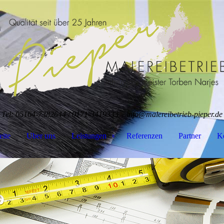
Tel: 05164-7382644 / 0171-3419333
info@malereibetrieb-pieper.de
eite
Uber uns
Leistungen
Referenzen
Partner
K