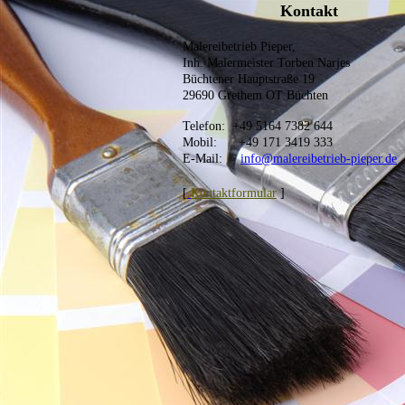
Kontakt
Malereibetrieb Pieper,
Inh. Malermeister Torben Narjes
Büchtener Hauptstraße 19
29690 Grethem OT Büchten
Telefon: +49 5164 7382 644
Mobil: +49 171 3419 333
E-Mail:
info@malereibetrieb-pieper.de
[
Kontaktformular
]