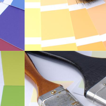
er-03
er-02