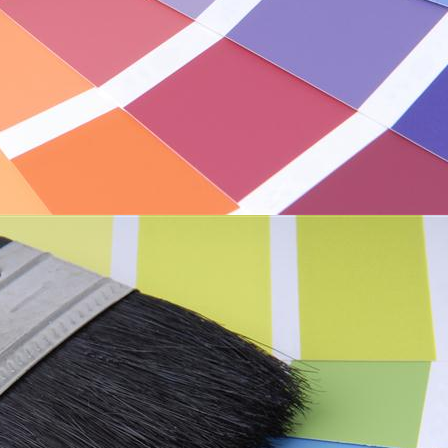
partn
partn